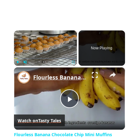
×
Now Playing
×
Play
Unmute
Fullscreen
Flourless Banana Chocolate Chip Mini Muffins
Play
Watch on
Tasty Tales
Video
Flourless Banana Chocolate Chip Mini Muffins