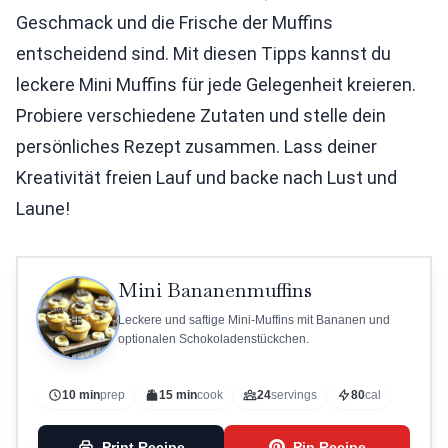
Geschmack und die Frische der Muffins
entscheidend sind. Mit diesen Tipps kannst du
leckere Mini Muffins für jede Gelegenheit kreieren.
Probiere verschiedene Zutaten und stelle dein
persönliches Rezept zusammen. Lass deiner
Kreativität freien Lauf und backe nach Lust und
Laune!
Mini Bananenmuffins
Leckere und saftige Mini-Muffins mit Bananen und
optionalen Schokoladenstückchen.
10 min
prep
15 min
cook
24
servings
80
cal
Print Recipe
Pin Recipe