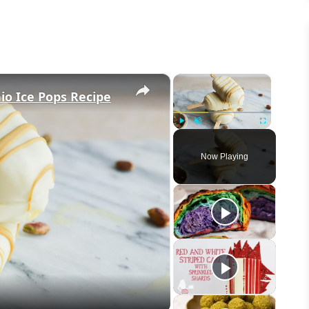
×
×
io Ice Pops Recipe
Play
Unmute
Fullscreen
Now Playing
eo