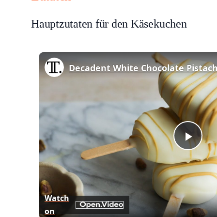
Hauptzutaten für den Käsekuchen
Decadent White Chocolate Pistach
Play
Vid
Watch
on