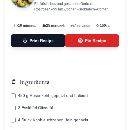
Ein köstliches und gesundes Gericht aus
Röstrosenkohl mit Zitronen-Knoblauch-Aromen.
10 min
prep
25 min
cook
4
servings
150
cal
Print Recipe
Pin Recipe
Ingredients
450 g Rosenkohl, geputzt und halbiert
3 Esslöffel Olivenöl
4 Stück Knoblauchzehen, fein gehackt