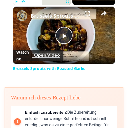
×
Play
Unmute
Fullscreen
Brussels Sprouts with Roasted Garlic
Play
Watch
on
Video
Brussels Sprouts with Roasted Garlic
Warum ich dieses Rezept liebe
Einfach zuzubereiten:
Die Zubereitung
erfordert nur wenige Schritte und ist schnell
erledigt, was es zu einer perfekten Beilage für