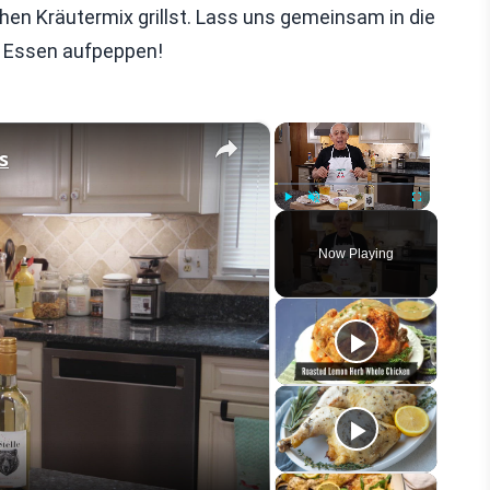
en Kräutermix grillst. Lass uns gemeinsam in die
s Essen aufpeppen!
×
×
s
Play
Unmute
Fullscreen
Now Playing
eo