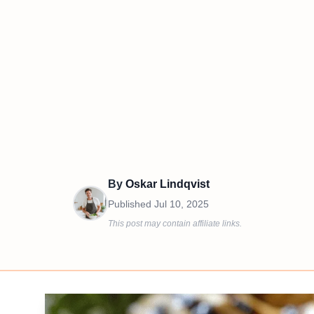
By
Oskar Lindqvist
Published
Jul 10, 2025
This post may contain affiliate links.