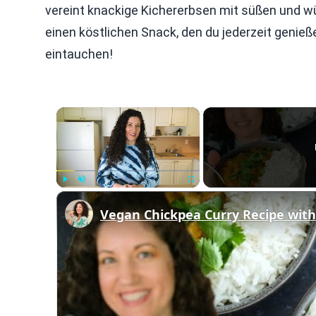
vereint knackige Kichererbsen mit süßen und wü
einen köstlichen Snack, den du jederzeit genieß
eintauchen!
×
Play
Unmute
Fullscreen
Vegan Chickpea Curry Recipe wit