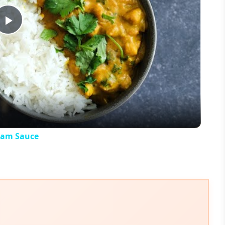
Play
Video
eam Sauce