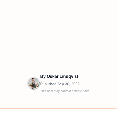
By
Oskar Lindqvist
Published
Sep 30, 2025
This post may contain affiliate links.