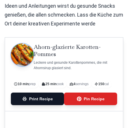
Ideen und Anleitungen wirst du gesunde Snacks
genießen, die allen schmecken. Lass die Küche zum
Ort deiner kreativen Experimente werde
Ahorn-glazierte Karotten-
Pommes
Leckere und gesunde Karottenpommes, die mit
Ahornsirup glasiert sind.
10 min
prep
25 min
cook
4
servings
150
cal
Print Recipe
Pin Recipe