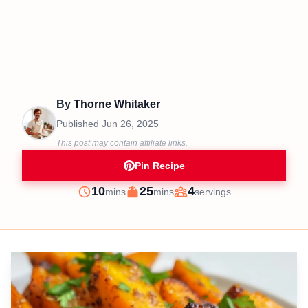
By
Thorne Whitaker
Published
Jun 26, 2025
This post may contain affiliate links.
Pin Recipe
minutes
minutes
10
25
4
mins
mins
servings
Prep
Cook
Servings