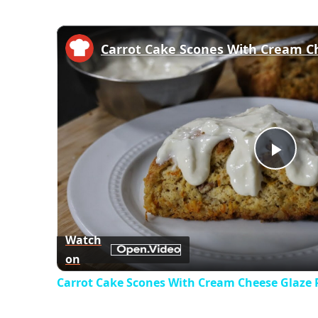
Carrot Cake Scones With Cream C
Play
Vid
Watch
on
Carrot Cake Scones With Cream Cheese Glaze 