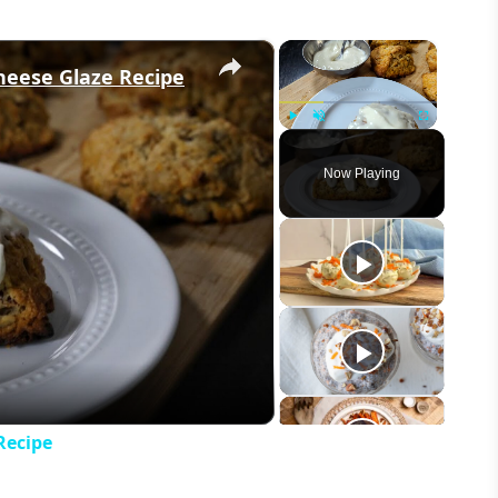
×
×
heese Glaze Recipe
Play
Unmute
Fullscreen
Now Playing
eo
Recipe