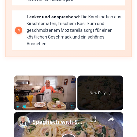
Lecker und ansprechend:
Die Kombination aus
Kirschtomaten, frischem Basilikum und
geschmolzenem Mozzarella sorgt für einen
köstlichen Geschmack und ein schönes
Aussehen.
×
Now Playing
×
Play
Unmute
Fullscreen
Spaghetti with Shrimp and Scallops