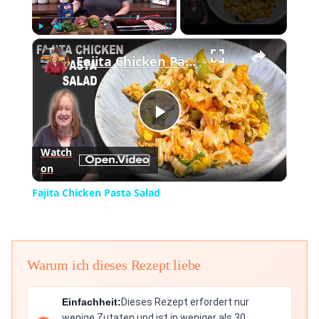
×
Play
Unmute
Fullscreen
Fajita Chicken Pasta Salad
Play
Watch
on
Video
Fajita Chicken Pasta Salad
Warum ich dieses Rezept liebe
Einfachheit:
Dieses Rezept erfordert nur
wenige Zutaten und ist in weniger als 30