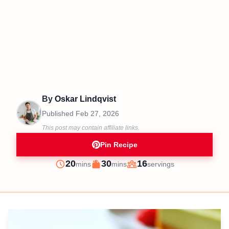
By
Oskar Lindqvist
Published
Feb 27, 2026
This post may contain affiliate links.
Pin Recipe
minutes
minutes
20
30
16
mins
mins
servings
Prep
Cook
Servings