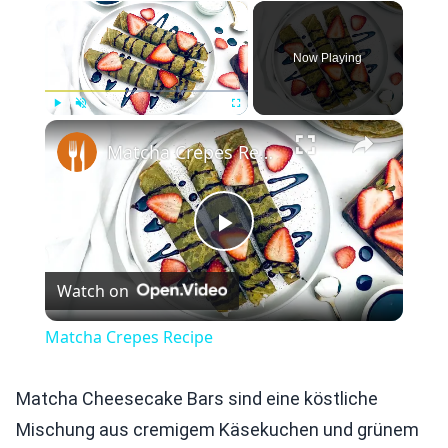
×
Now Playing
×
Play
Unmute
Fullscreen
Matcha Crepes Recipe
Play
Watch on
Video
Matcha Crepes Recipe
Matcha Cheesecake Bars sind eine köstliche
Mischung aus cremigem Käsekuchen und grünem