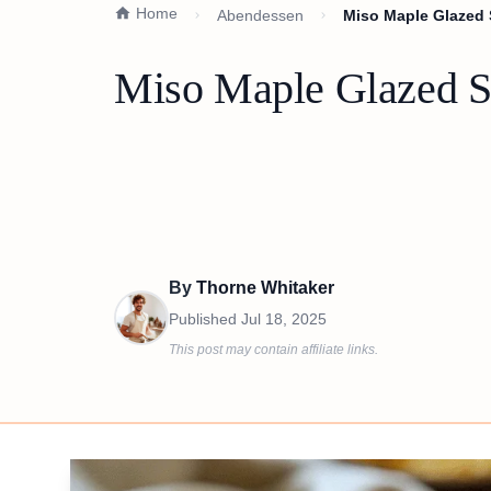
Home
Abendessen
Miso Maple Glazed 
Miso Maple Glazed Sa
By
Thorne Whitaker
Published
Jul 18, 2025
This post may contain affiliate links.