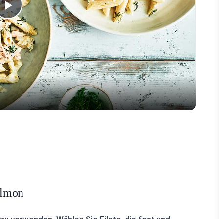
Play
Video
almon