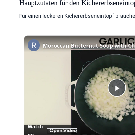
Hauptzutaten für den Kichererbseneinto
Für einen leckeren Kichererbseneintopf brauch
Moroccan Butternut Soup with Ch
Play
Vid
Watch
on