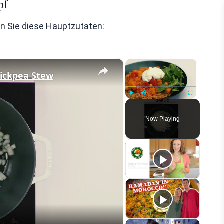
pf
en Sie diese Hauptzutaten:
×
×
ickpea Stew
Play
Unmute
Fullscreen
Now Playing
eo