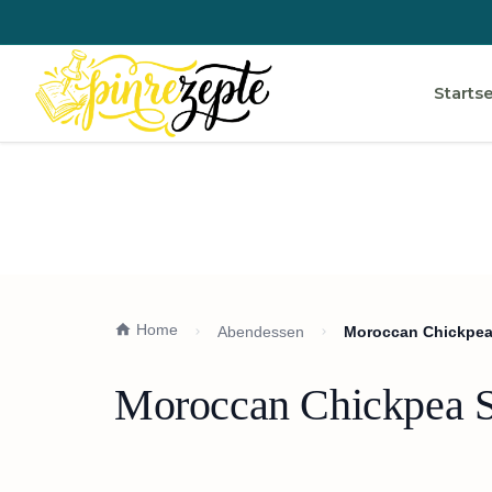
Startse
Home
Abendessen
Moroccan Chickpea 
Moroccan Chickpea St