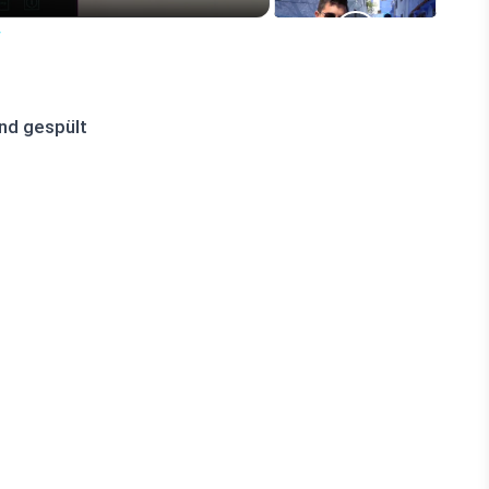
w
nd gespült