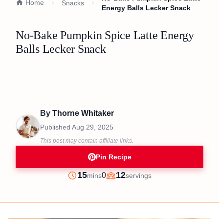
Home
Snacks
Energy Balls Lecker Snack
No-Bake Pumpkin Spice Latte Energy
Balls Lecker Snack
By
Thorne Whitaker
Published
Aug 29, 2025
This post may contain affiliate links.
Pin Recipe
minutes
15
12
0
mins
servings
Prep
Servings