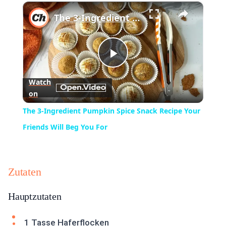
×
Play
Unmute
Fullscreen
The 3-Ingredient Pumpkin Spice Snack Recipe Your Friends Will Beg You For
Play
Watch
on
Video
The 3-Ingredient Pumpkin Spice Snack Recipe Your
Friends Will Beg You For
Zutaten
Hauptzutaten
1 Tasse Haferflocken