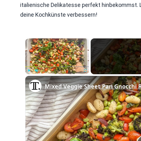
italienische Delikatesse perfekt hinbekommst
deine Kochkünste verbessern!
×
Play
Unmute
Fullscreen
Mixed Veggie Sheet Pan Gnocchi 