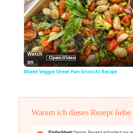
Watch
on
Mixed Veggie Sheet Pan Gnocchi Recipe
Warum ich dieses Rezept liebe
Einfachheit:
Dieses Rezept erfordert nur e