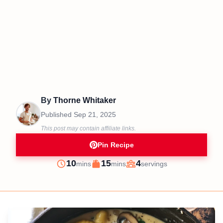
By
Thorne Whitaker
Published
Sep 21, 2025
This post may contain affiliate links.
Pin Recipe
minutes
minutes
10
15
4
mins
mins
servings
Prep
Cook
Servings