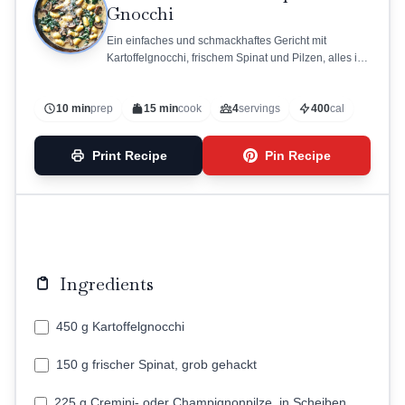
Gnocchi
Ein einfaches und schmackhaftes Gericht mit
Kartoffelgnocchi, frischem Spinat und Pilzen, alles in
einem Topf zubereitet.
10 min
prep
15 min
cook
4
servings
400
cal
Print Recipe
Pin Recipe
Ingredients
450 g Kartoffelgnocchi
150 g frischer Spinat, grob gehackt
225 g Cremini- oder Champignonpilze, in Scheiben