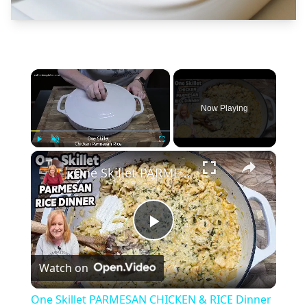
×
Now Playing
×
Play
Unmute
Fullscreen
One Skillet PARMESAN CHICKEN & RICE Dinner
Play
Watch on
Video
One Skillet PARMESAN CHICKEN & RICE Dinner