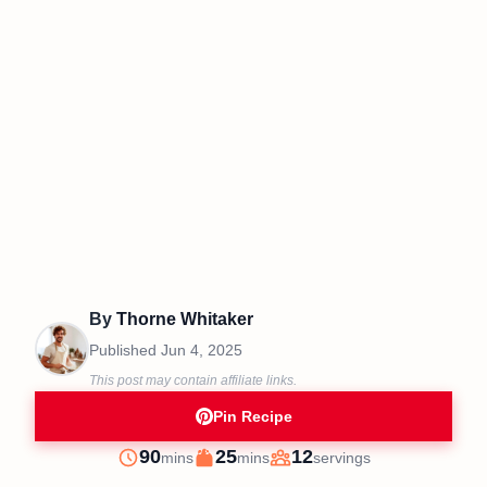
By
Thorne Whitaker
Published
Jun 4, 2025
This post may contain affiliate links.
Pin Recipe
minutes
minutes
90
25
12
mins
mins
servings
Prep
Cook
Servings