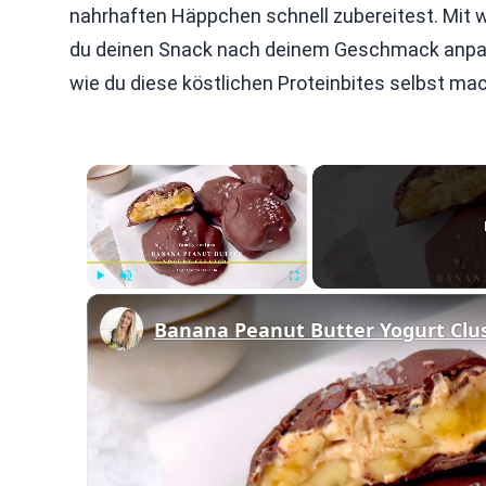
nahrhaften Häppchen schnell zubereitest. Mit 
du deinen Snack nach deinem Geschmack anpas
wie du diese köstlichen Proteinbites selbst ma
×
Play
Unmute
Fullscreen
Banana Peanut Butter Yogurt Clu