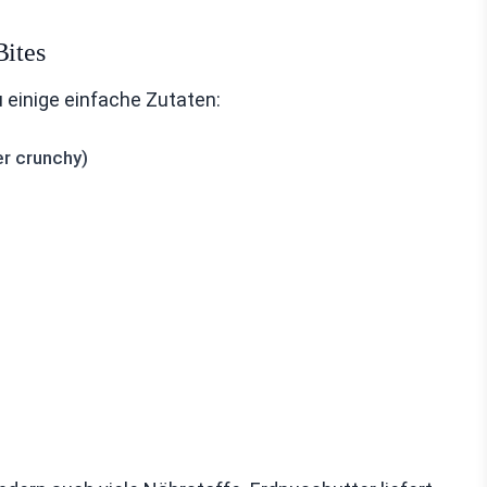
Bites
u einige einfache Zutaten:
er crunchy)