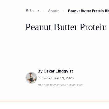
Home
Snacks
Peanut Butter Protein B
Peanut Butter Protei
By
Oskar Lindqvist
Published
Jun 19, 2025
This post may contain affiliate links.