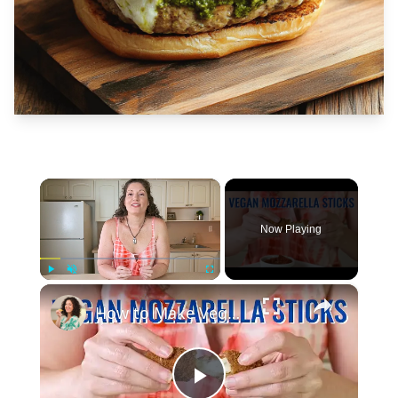
×
Now Playing
×
Play
Unmute
Fullscreen
How to Make Vegan Mozzarella Sticks with Homemade Vegan Mozzarella Cheese