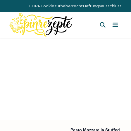
GDPR
Cookies
Urheberrecht
Haftungsausschluss
Hauptm
Pesto Mozzarella Stuffed