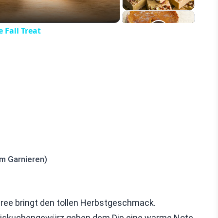
 Fall Treat
m Garnieren)
üree bringt den tollen Herbstgeschmack.
ürbiskuchengewürz geben dem Dip eine warme Note.