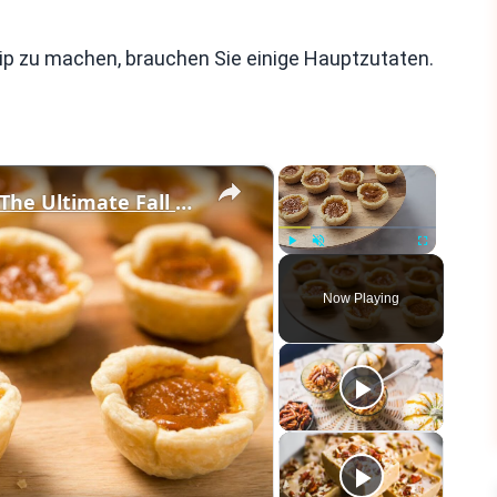
p zu machen, brauchen Sie einige Hauptzutaten.
×
×
These Mini Pumpkin Pie Bites Are The Ultimate Fall Treat
Play
Unmute
Fullscreen
Now Playing
eo