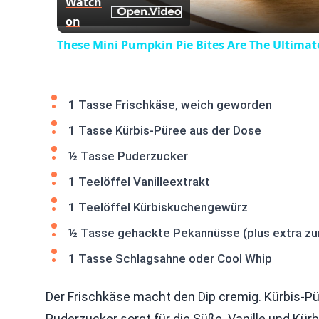
Watch
on
These Mini Pumpkin Pie Bites Are The Ultimate
1 Tasse Frischkäse, weich geworden
1 Tasse Kürbis-Püree aus der Dose
½ Tasse Puderzucker
1 Teelöffel Vanilleextrakt
1 Teelöffel Kürbiskuchengewürz
½ Tasse gehackte Pekannüsse (plus extra zu
1 Tasse Schlagsahne oder Cool Whip
Der Frischkäse macht den Dip cremig. Kürbis-P
Puderzucker sorgt für die Süße. Vanille und K