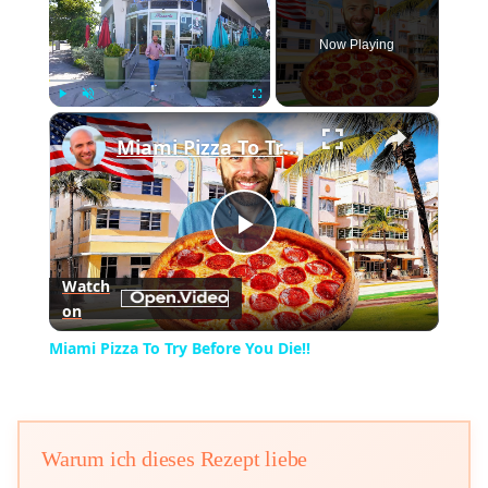
Now Playing
×
Play
Unmute
Fullscreen
Miami Pizza To Try Before You Die!!
Play
Watch
on
Video
Miami Pizza To Try Before You Die!!
Warum ich dieses Rezept liebe