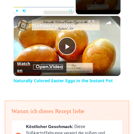
×
Play
Unmute
Fullscreen
Naturally Colored Easter Eggs in the Instant Pot
Play
Watch
on
Video
Naturally Colored Easter Eggs in the Instant Pot
Warum ich dieses Rezept liebe
Köstlicher Geschmack:
Diese
Süßkartoffelsuppe vereint die süßen und