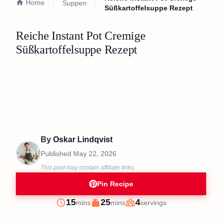
Home
Suppen
Süßkartoffelsuppe Rezept
Reiche Instant Pot Cremige
Süßkartoffelsuppe Rezept
By
Oskar Lindqvist
Published
May 22, 2026
This post may contain affiliate links.
Pin Recipe
minutes
minutes
15
25
4
mins
mins
servings
Prep
Cook
Servings