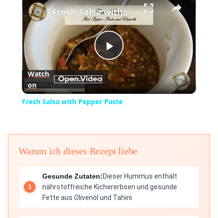
Fresh Salsa with Pepper Paste
Play
Watch
on
Video
Fresh Salsa with Pepper Paste
Warum ich dieses Rezept liebe
Gesunde Zutaten:
Dieser Hummus enthält
nährstoffreiche Kichererbsen und gesunde
Fette aus Olivenöl und Tahini.