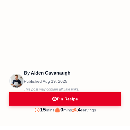
By
Alden Cavanaugh
Published
Aug 19, 2025
This post may contain affiliate links.
Pin Recipe
minutes
minutes
15
0
4
mins
mins
servings
Prep
Cook
Servings