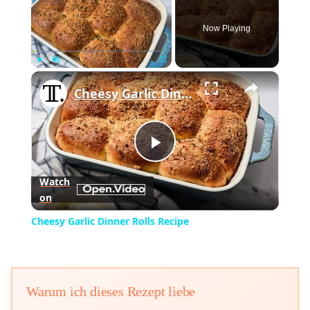
Now Playing
×
Play
Unmute
Fullscreen
Cheesy Garlic Dinner Rolls Recipe
Play
Watch
on
Video
Cheesy Garlic Dinner Rolls Recipe
Warum ich dieses Rezept liebe