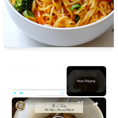
×
Now Playing
×
Play
Unmute
Fullscreen
Fresh Salsa with Pepper Paste