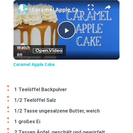
×
Play
Unmute
Fullscreen
Caramel Apple Cake
Play
Watch
on
Video
Caramel Apple Cake
1 Teelöffel Backpulver
1/2 Teelöffel Salz
1/2 Tasse ungesalzene Butter, weich
1 großes Ei
2 Tassen Äpfel, geschält und gewürfelt