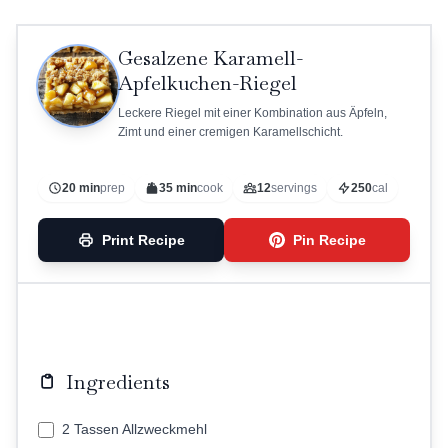
Gesalzene Karamell-
Apfelkuchen-Riegel
Leckere Riegel mit einer Kombination aus Äpfeln,
Zimt und einer cremigen Karamellschicht.
20 min
prep
35 min
cook
12
servings
250
cal
Print Recipe
Pin Recipe
Ingredients
2 Tassen Allzweckmehl