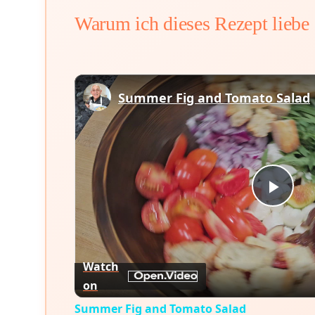
Warum ich dieses Rezept liebe
Summer Fig and Tomato Salad
Play
Vid
Watch
on
Summer Fig and Tomato Salad