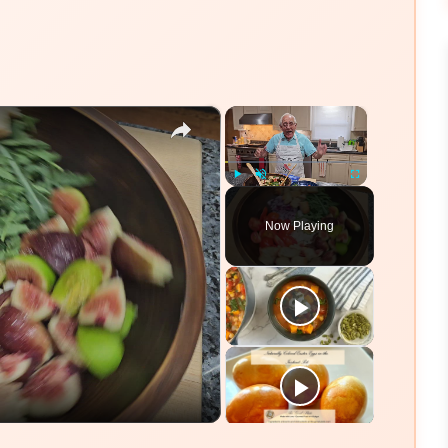
×
×
Play
Unmute
Fullscreen
Now Playing
eo