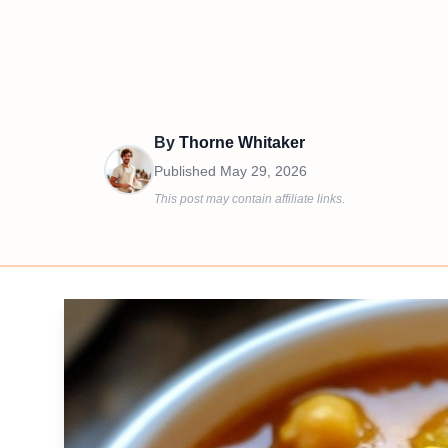
By
Thorne Whitaker
Published
May 29, 2026
This post may contain affiliate links.