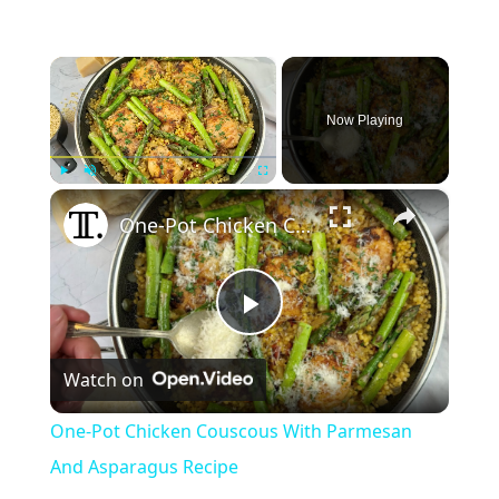
×
Now Playing
×
Play
Unmute
Fullscreen
One-Pot Chicken Couscous With Parmesan And Asparagus Recipe
Play
Watch on
Video
One-Pot Chicken Couscous With Parmesan
And Asparagus Recipe