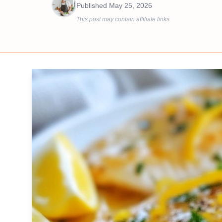
Published
May 25, 2026
This post may contain affiliate links.