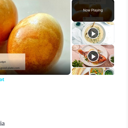
Play
Unmute
Fullscreen
Now Playing
eo
ot
ia