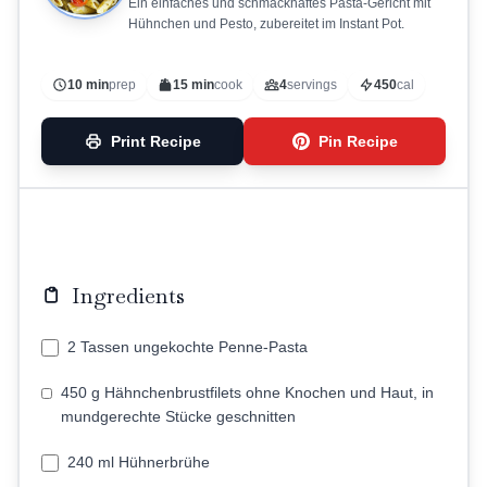
Ein einfaches und schmackhaftes Pasta-Gericht mit
Hühnchen und Pesto, zubereitet im Instant Pot.
10 min
prep
15 min
cook
4
servings
450
cal
Print Recipe
Pin Recipe
Ingredients
2 Tassen ungekochte Penne-Pasta
450 g Hähnchenbrustfilets ohne Knochen und Haut, in
mundgerechte Stücke geschnitten
240 ml Hühnerbrühe