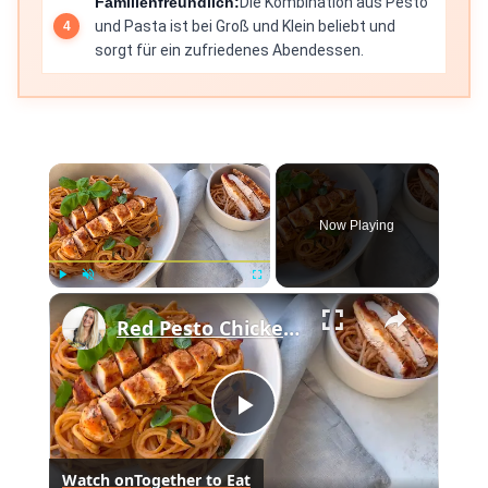
Familienfreundlich:
Die Kombination aus Pesto
und Pasta ist bei Groß und Klein beliebt und
sorgt für ein zufriedenes Abendessen.
×
Now Playing
×
Play
Unmute
Fullscreen
Red Pesto Chicken Pasta | 25 Minute Meal
Play
Watch on
Together to Eat