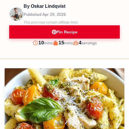
By
Oskar Lindqvist
Published
Apr 29, 2026
This post may contain affiliate links.
Pin Recipe
minutes
minutes
10
15
4
mins
mins
servings
Prep
Cook
Servings