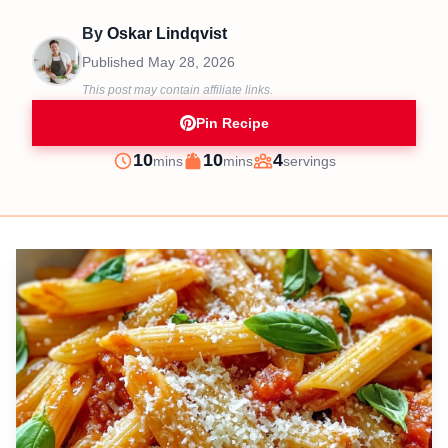
By
Oskar Lindqvist
Published
May 28, 2026
This post may contain affiliate links.
Pin Recipe
minutes
minutes
10
10
4
mins
mins
servings
Prep
Cook
Servings