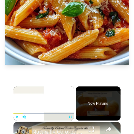
×
Now Playing
×
Play
Unmute
Fullscreen
Naturally Colored Easter Eggs in the Instant Pot