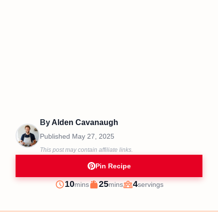
By
Alden Cavanaugh
Published
May 27, 2025
This post may contain affiliate links.
Pin Recipe
minutes
minutes
10
25
4
mins
mins
servings
Prep
Cook
Servings