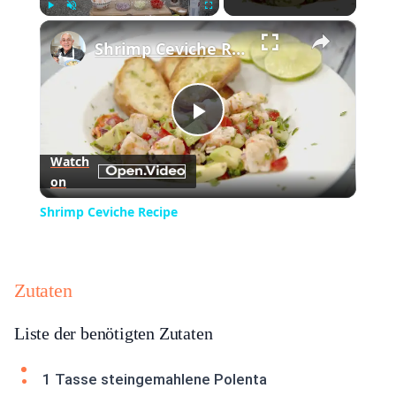
×
Play
Unmute
Fullscreen
Shrimp Ceviche Recipe
Play
Watch
on
Video
Shrimp Ceviche Recipe
Zutaten
Liste der benötigten Zutaten
1 Tasse steingemahlene Polenta