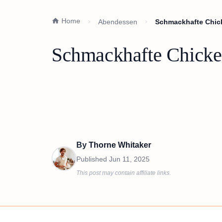
Home
Abendessen
Schmackhafte Chick
Schmackhafte Chicken
By
Thorne Whitaker
Published
Jun 11, 2025
This post may contain affiliate links.