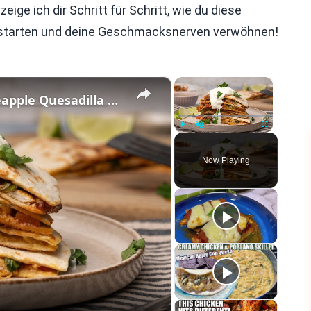
ige ich dir Schritt für Schritt, wie du diese
kt starten und deine Geschmacksnerven verwöhnen!
×
×
Barbecue Grilled Chicken And Pineapple Quesadilla Recipe
Play
Unmute
Fullscreen
Now Playing
eo