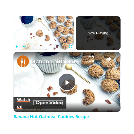
×
Now Playing
×
Play
Unmute
Fullscreen
Banana Nut Oatmeal Cookies Recipe
Play
Watch
on
Video
Banana Nut Oatmeal Cookies Recipe