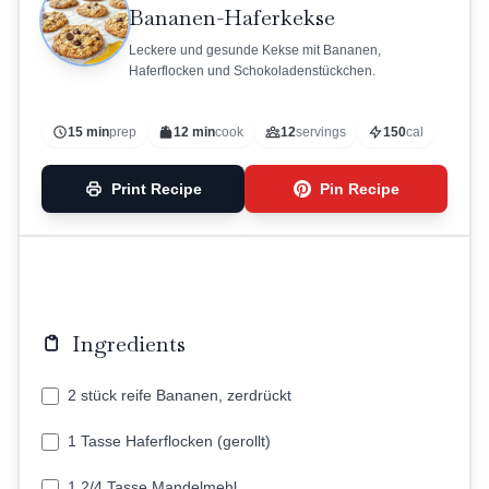
Bananen-Haferkekse
Leckere und gesunde Kekse mit Bananen,
Haferflocken und Schokoladenstückchen.
15 min
prep
12 min
cook
12
servings
150
cal
Print Recipe
Pin Recipe
Ingredients
2 stück reife Bananen, zerdrückt
1 Tasse Haferflocken (gerollt)
1 2/4 Tasse Mandelmehl