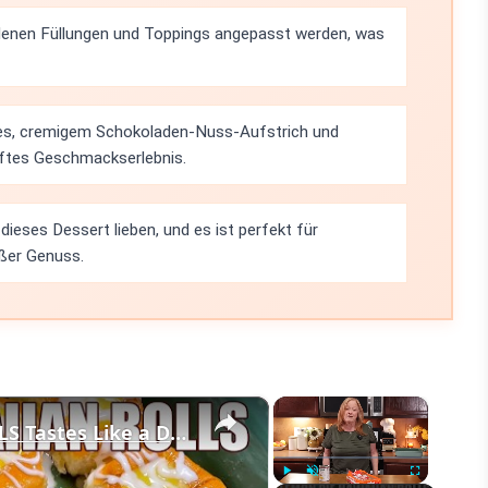
denen Füllungen und Toppings angepasst werden, was
es, cremigem Schokoladen-Nuss-Aufstrich und
aftes Geschmackserlebnis.
dieses Dessert lieben, und es ist perfekt für
üßer Genuss.
×
×
LEMON PIE FILLED HAWAIIAN ROLLS Tastes Like a Delicious Donut