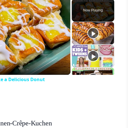
Play
Unmute
Fullscreen
Now Playing
eo
e a Delicious Donut
anen-Crêpe-Kuchen