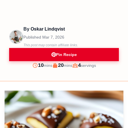
By
Oskar Lindqvist
Published
Mar 7, 2026
This post may contain affiliate links.
Pin Recipe
minutes
minutes
10
20
4
mins
mins
servings
Prep
Cook
Servings