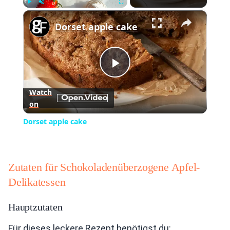
×
Play
Unmute
Fullscreen
Dorset apple cake
Play
Watch
on
Video
Dorset apple cake
Zutaten für Schokoladenüberzogene Apfel-
Delikatessen
Hauptzutaten
Für dieses leckere Rezept benötigst du: