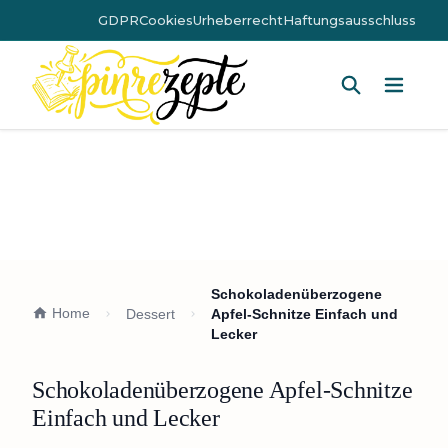
GDPR
Cookies
Urheberrecht
Haftungsausschluss
Hauptm
Schokoladenüberzogene
Home
Dessert
Apfel-Schnitze Einfach und
Lecker
Schokoladenüberzogene Apfel-Schnitze
Einfach und Lecker