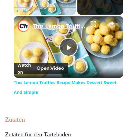
×
Play
Unmute
Fullscreen
This Lemon Truffles Recipe Makes Dessert Sweet And Simple
Play
Watch
on
Video
This Lemon Truffles Recipe Makes Dessert Sweet
And Simple
Zutaten
Zutaten für den Tarteboden