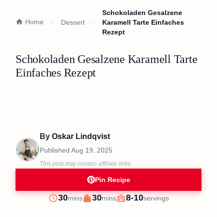
Schokoladen Gesalzene
Home
Dessert
Karamell Tarte Einfaches
Rezept
Schokoladen Gesalzene Karamell Tarte
Einfaches Rezept
By
Oskar Lindqvist
Published
Aug 19, 2025
This post may contain affiliate links.
Pin Recipe
minutes
minutes
30
30
8-10
mins
mins
servings
Prep
Cook
Servings