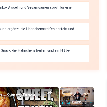
anko-Bröseln und Sesamsamen sorgt für eine
auce ergänzt die Hähnchenstreifen perfekt und
s Snack, die Hähnchenstreifen sind ein Hit bei
×
×
Raspberry Balsamic Chicken Thighs – Sweet, Tangy, and Irresistible!