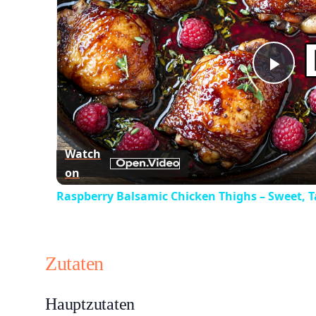
Play
Vid
Watch
on
Raspberry Balsamic Chicken Thighs – Sweet, Ta
Zutaten
Hauptzutaten