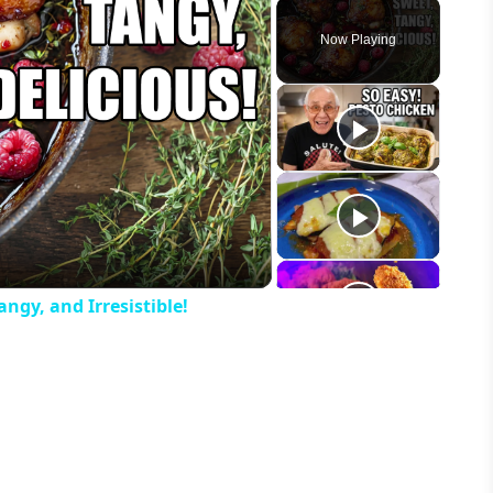
Play
Unmute
Fullscreen
Now Playing
eo
ngy, and Irresistible!