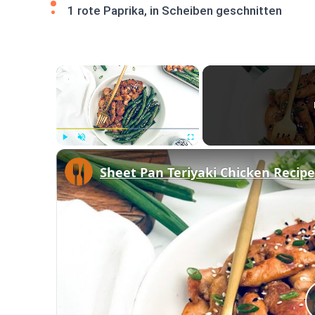
1 rote Paprika, in Scheiben geschnitten
×
Play
Unmute
Fullscreen
Sheet Pan Teriyaki Chicken Recipe