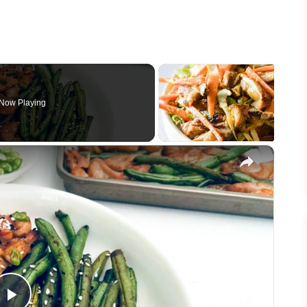
Now Playing
×