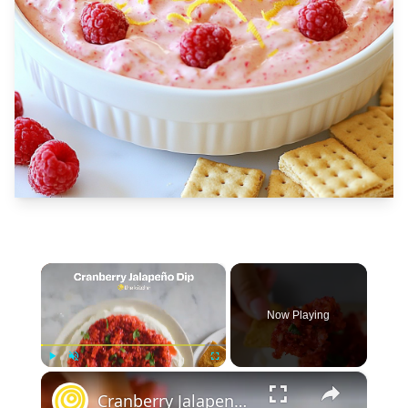
×
Now Playing
×
Play
Unmute
Fullscreen
Cranberry Jalapeno Dip