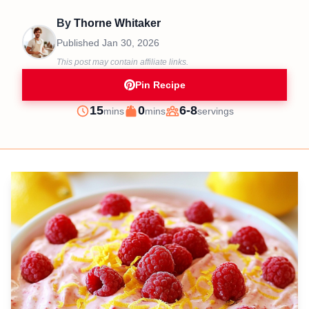
By
Thorne Whitaker
Published
Jan 30, 2026
This post may contain affiliate links.
Pin Recipe
minutes
minutes
15
0
6-8
mins
mins
servings
Prep
Cook
Servings