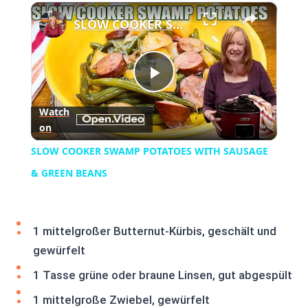
×
Play
Unmute
Fullscreen
SLOW COOKER SWAMP POTATOES WITH SAUSAGE & GREEN BEANS
Play
Watch
on
Video
SLOW COOKER SWAMP POTATOES WITH SAUSAGE
& GREEN BEANS
1 mittelgroßer Butternut-Kürbis, geschält und
gewürfelt
1 Tasse grüne oder braune Linsen, gut abgespült
1 mittelgroße Zwiebel, gewürfelt