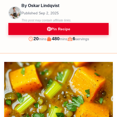
By
Oskar Lindqvist
Published
Sep 2, 2025
This post may contain affiliate links.
Pin Recipe
minutes
minutes
20
480
6
mins
mins
servings
Prep
Cook
Servings