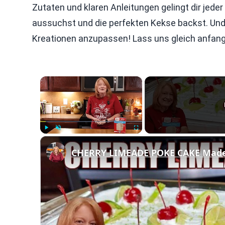
Zutaten und klaren Anleitungen gelingt dir jeder
aussuchst und die perfekten Kekse backst. Und 
Kreationen anzupassen! Lass uns gleich anfan
×
Play
Unmute
Fullscreen
CHERRY LIMEADE POKE CAKE Made 