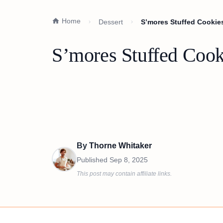
Home
Dessert
S’mores Stuffed Cookie
S’mores Stuffed Cook
By
Thorne Whitaker
Published
Sep 8, 2025
This post may contain affiliate links.