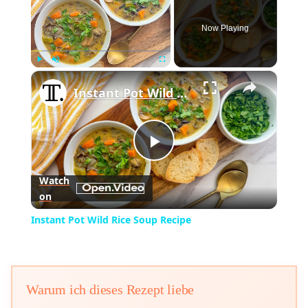
Now Playing
×
Play
Unmute
Fullscreen
Instant Pot Wild Rice Soup Recipe
Play
Watch
on
Video
Instant Pot Wild Rice Soup Recipe
Warum ich dieses Rezept liebe