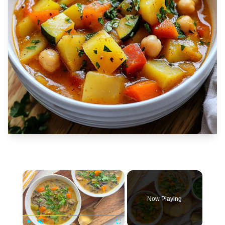
×
Now Playing