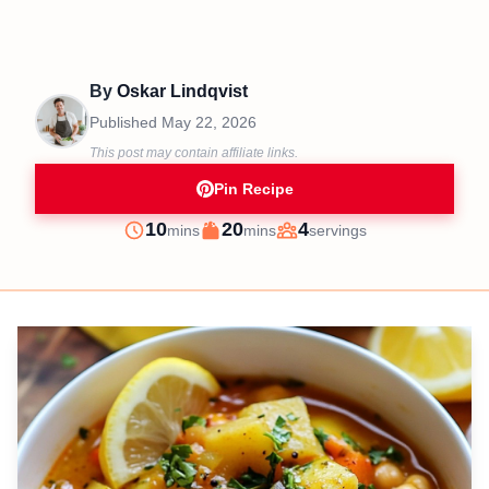
By
Oskar Lindqvist
Published
May 22, 2026
This post may contain affiliate links.
Pin Recipe
minutes
minutes
10
20
4
mins
mins
servings
Prep
Cook
Servings