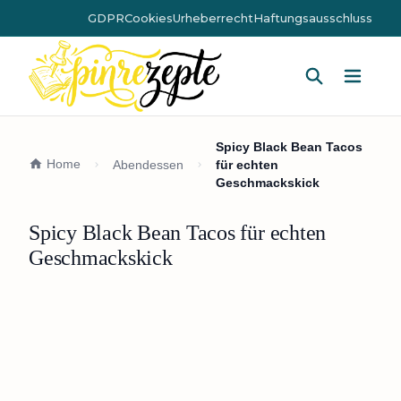
GDPR
Cookies
Urheberrecht
Haftungsausschluss
Hauptm
Spicy Black Bean Tacos
Home
Abendessen
für echten
Geschmackskick
Spicy Black Bean Tacos für echten
Geschmackskick