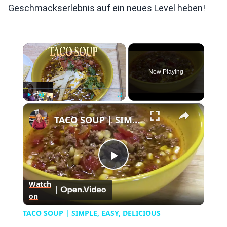
Geschmackserlebnis auf ein neues Level heben!
×
Now Playing
×
Play
Unmute
Fullscreen
TACO SOUP | SIMPLE, EASY, DELICIOUS
Play
Watch
on
Video
TACO SOUP | SIMPLE, EASY, DELICIOUS