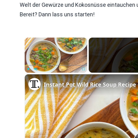
Welt der Gewürze und Kokosnüsse eintauchen un
Bereit? Dann lass uns starten!
×
Play
Unmute
Fullscreen
Instant Pot Wild Rice Soup Recipe