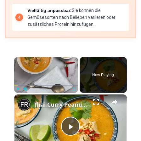
Vielfältig anpassbar:
Sie können die
Gemüsesorten nach Belieben variieren oder
zusätzliches Protein hinzufügen.
×
Now Playing
×
Play
Unmute
Fullscreen
Thai Curry Peanut Soup Recipe
Play