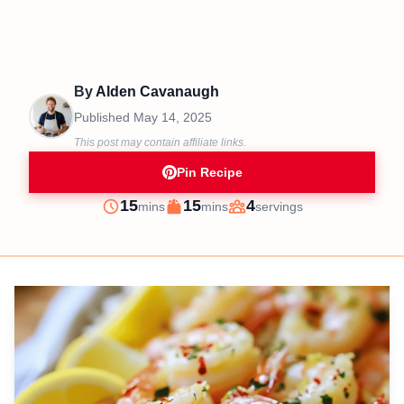
By
Alden Cavanaugh
Published
May 14, 2025
This post may contain affiliate links.
Pin Recipe
minutes
minutes
15
15
4
mins
mins
servings
Prep
Cook
Servings