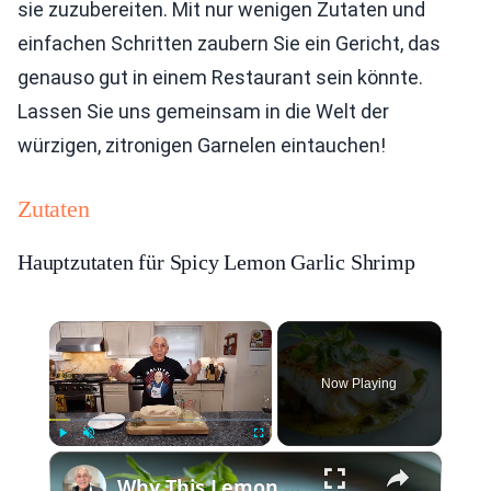
sie zuzubereiten. Mit nur wenigen Zutaten und
einfachen Schritten zaubern Sie ein Gericht, das
genauso gut in einem Restaurant sein könnte.
Lassen Sie uns gemeinsam in die Welt der
würzigen, zitronigen Garnelen eintauchen!
Zutaten
Hauptzutaten für Spicy Lemon Garlic Shrimp
×
Now Playing
×
Play
Unmute
Fullscreen
Why This Lemon Butter Cod with Capers Will Be Your Go-To Seafood Recipe