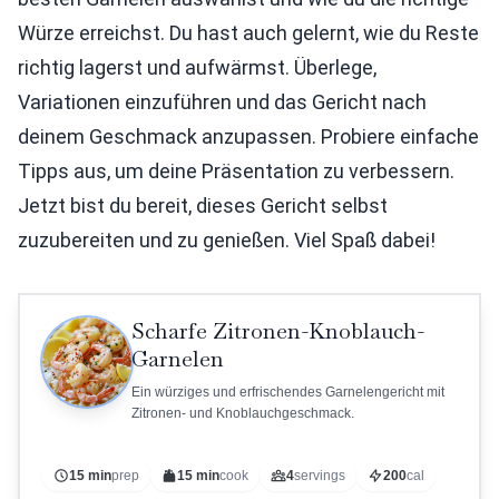
Würze erreichst. Du hast auch gelernt, wie du Reste
richtig lagerst und aufwärmst. Überlege,
Variationen einzuführen und das Gericht nach
deinem Geschmack anzupassen. Probiere einfache
Tipps aus, um deine Präsentation zu verbessern.
Jetzt bist du bereit, dieses Gericht selbst
zuzubereiten und zu genießen. Viel Spaß dabei!
Scharfe Zitronen-Knoblauch-
Garnelen
Ein würziges und erfrischendes Garnelengericht mit
Zitronen- und Knoblauchgeschmack.
15 min
prep
15 min
cook
4
servings
200
cal