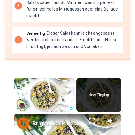
Salats dauert nur 30 Minuten, was ihn perfekt
für ein schnelles Mittagessen oder eine Beilage
macht.
Vielseitig:
Dieser Salat kann leicht angepasst
werden, indem man andere Früchte oder Nüsse
hinzufügt, je nach Saison und Vorlieben.
×
Now Playing
×
Play
Unmute
Fullscreen
Bright Black Bean Avocado Salad With Mango And Quinoa Recipe