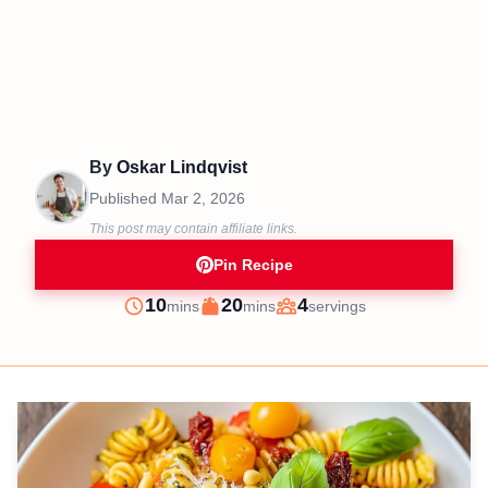
By
Oskar Lindqvist
Published
Mar 2, 2026
This post may contain affiliate links.
Pin Recipe
minutes
minutes
10
20
4
mins
mins
servings
Prep
Cook
Servings