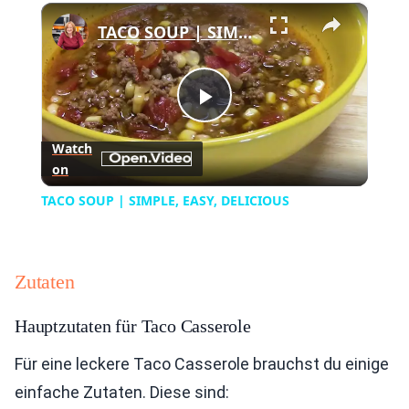
×
Play
Unmute
Fullscreen
TACO SOUP | SIMPLE, EASY, DELICIOUS
Play
Watch
on
Video
TACO SOUP | SIMPLE, EASY, DELICIOUS
Zutaten
Hauptzutaten für Taco Casserole
Für eine leckere Taco Casserole brauchst du einige
einfache Zutaten. Diese sind: