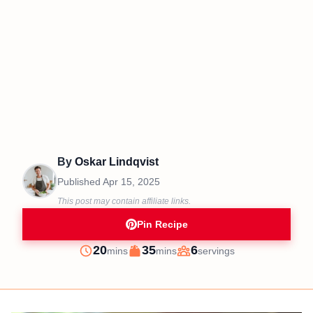
By
Oskar Lindqvist
Published
Apr 15, 2025
This post may contain affiliate links.
Pin Recipe
minutes
minutes
20
35
6
mins
mins
servings
Prep
Cook
Servings